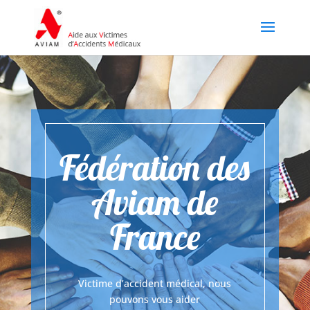
Fédération des
Aviam de
France
Victime d’accident médical, nous
pouvons vous aider