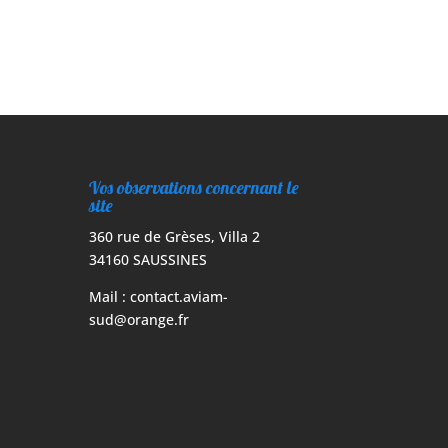
Vos observations concernant le
site
360 rue de Grèses, Villa 2
34160 SAUSSINES
Mail :
contact.aviam-
sud@orange.fr