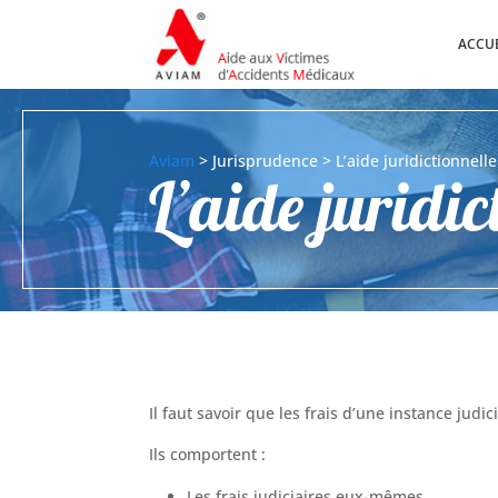
ACCU
Aviam
> Jurisprudence > L’aide juridictionnelle
L’aide juridic
Il faut savoir que les frais d’une instance jud
Ils comportent :
Les frais judiciaires eux-mêmes,